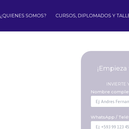
¿QUIENES SOMOS?
CURSOS, DIPLOMADOS Y TALL
tadística y
¡Empieza 
ología
ional certificado en
INVlERTE
Nombre comple
s con alta demanda.
WhatsApp / Telé
DIRIGIDO A