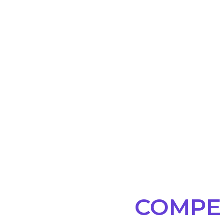
- Híbrido
DURACIÓN
- 1 mes
COMPE