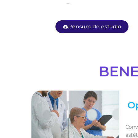
–
Pensum de estudio
BENE
O
Conv
esté