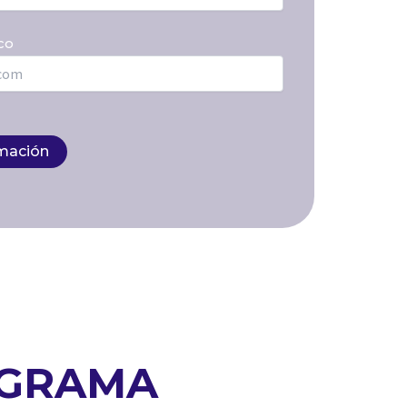
co
OGRAMA