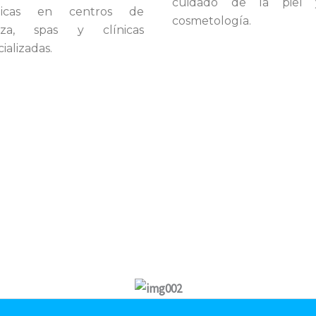
cuidado de la piel 
cticas en centros de
cosmetología.
eza, spas y clínicas
ializadas.