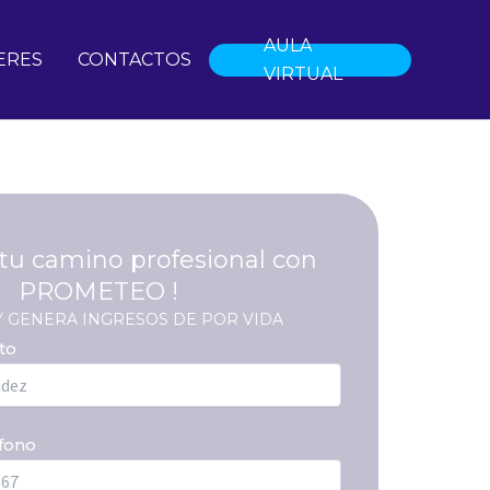
AULA
ERES
CONTACTOS
VIRTUAL
tu camino profesional con
PROMETEO !
 Y GENERA INGRESOS DE POR VIDA
to
fono