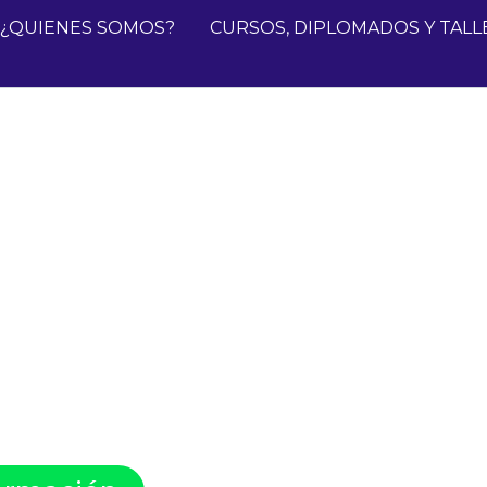
¿QUIENES SOMOS?
CURSOS, DIPLOMADOS Y TALL
ntinua en
nsforma
 mejora
cuida la
es más lo
tan