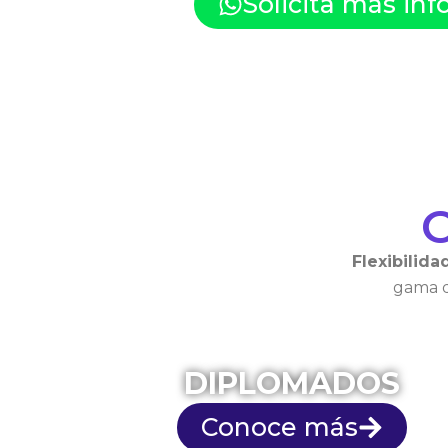
Solicita más in
Flexibilida
gama d
DIPLOMADOS
Conoce más