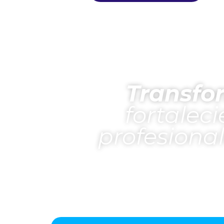
Transfo
fortalec
profesiona