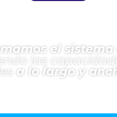
rmamos el sistema
iendo las capacidad
les
a lo largo y anch