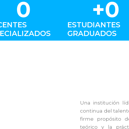
0
+
0
CENTES
ESTUDIANTES
ECIALIZADOS
GRADUADOS
Una institución lí
continua del talen
firme propósito d
teórico y la prác