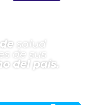
 de
salud
es de sus
o del país.